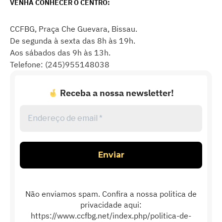
VENHA CONHECER O CENTRO:
CCFBG, Praça Che Guevara, Bissau.
De segunda à sexta das 8h às 19h.
Aos sábados das 9h às 13h.
Telefone: (245)955148038
Receba a nossa newsletter!
Endereço
de
email
*
Não enviamos spam. Confira a nossa politica de
privacidade aqui:
https://www.ccfbg.net/index.php/politica-de-