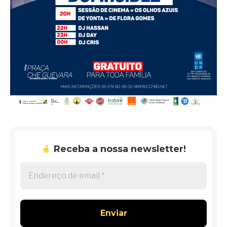
Receba a nossa newsletter!
Endereço
de
email
*