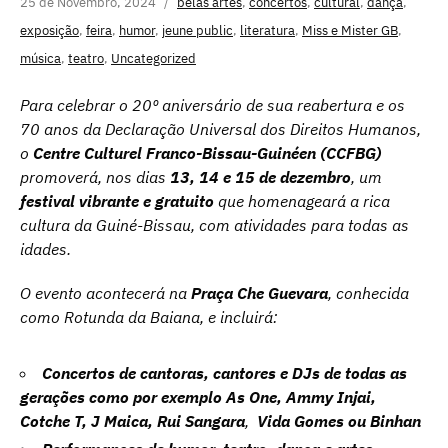
25 de Novembro, 2024
belas artes
,
concertos
,
cultural
,
dança
,
exposição
,
feira
,
humor
,
jeune public
,
literatura
,
Miss e Mister GB
,
música
,
teatro
,
Uncategorized
Para celebrar o 20º aniversário de sua reabertura e os
70 anos da Declaração Universal dos Direitos Humanos,
o
Centre Culturel Franco-Bissau-Guinéen (CCFBG)
promoverá, nos dias
13, 14 e 15 de dezembro
, um
festival vibrante e gratuito
que homenageará a rica
cultura da Guiné-Bissau, com atividades para todas as
idades.
O evento acontecerá na
Praça Che Guevara
, conhecida
como Rotunda da Baiana, e incluirá:
Concertos de cantoras, cantores e DJs de todas as
gerações como por exemplo As One, Ammy Injai,
Cotche T, J Maica, Rui Sangara
,
Vida Gomes ou Binhan