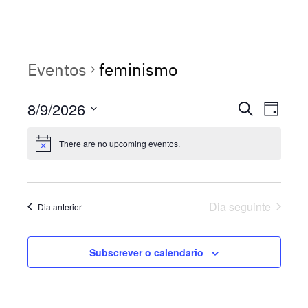
Eventos
feminismo
Even
8/9/2026
Evento
Pesquisar
Day
View
Selecione
Search
There are no upcoming eventos.
Navi
data
and
Views
Dia seguinte
Dia anterior
Navigat
Subscrever o calendario