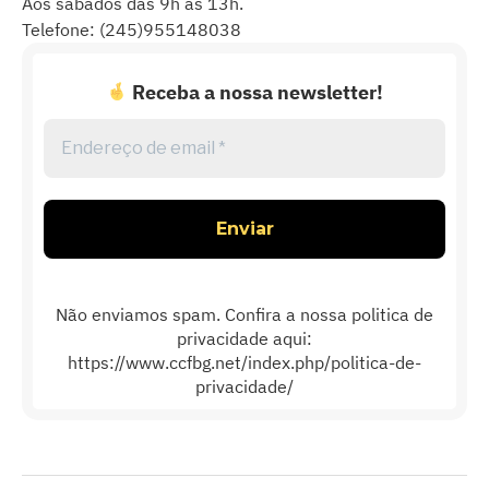
Aos sábados das 9h às 13h.
Telefone: (245)955148038
Receba a nossa newsletter!
Endereço
de
email
*
Não enviamos spam. Confira a nossa politica de
privacidade aqui:
https://www.ccfbg.net/index.php/politica-de-
privacidade/