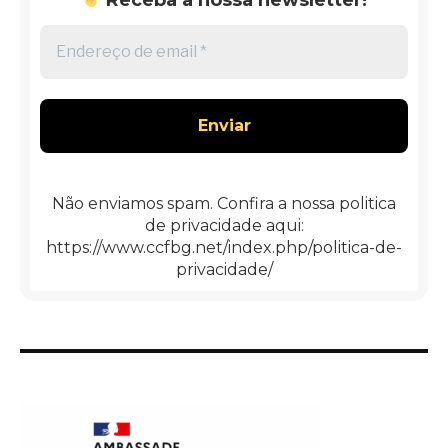
Endereço
de
email
*
Não enviamos spam. Confira a nossa politica
de privacidade aqui:
https://www.ccfbg.net/index.php/politica-de-
privacidade/