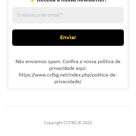
Endereço
de
email
*
Não enviamos spam. Confira a nossa politica de
privacidade aqui:
https://www.ccfbg.net/index.php/politica-de-
privacidade/
Copyright CCFBG © 2022