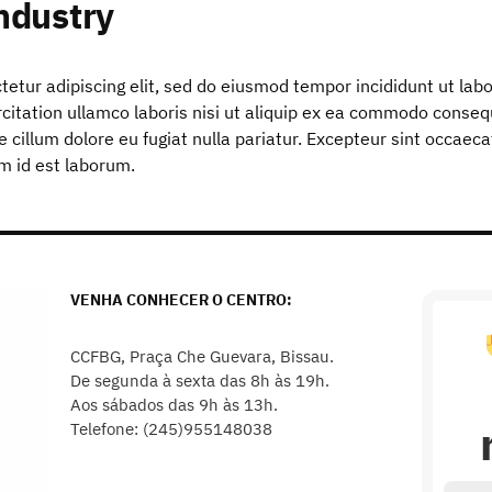
ndustry
etur adipiscing elit, sed do eiusmod tempor incididunt ut lab
itation ullamco laboris nisi ut aliquip ex ea commodo consequa
e cillum dolore eu fugiat nulla pariatur. Excepteur sint occaeca
im id est laborum.
VENHA CONHECER O CENTRO:
CCFBG, Praça Che Guevara, Bissau.
De segunda à sexta das 8h às 19h.
Aos sábados das 9h às 13h.
Telefone: (245)955148038