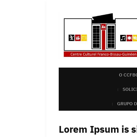
O CCFB
SOLIC
GRUPO D
Lorem Ipsum is s