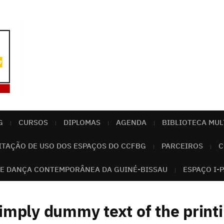
G
CURSOS
DIPLOMAS
AGENDA
BIBLIOTECA MUL
ITAÇÃO DE USO DOS ESPAÇOS DO CCFBG
PARCEIROS
C
E DANÇA CONTEMPORÂNEA DA GUINÉ-BISSAU
ESPAÇO I-
imply dummy text of the print