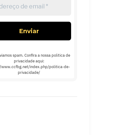
reço
l
viamos spam. Confira a nossa politica de
privacidade aqui:
//www.ccfbg.net/index.php/politica-de-
privacidade/