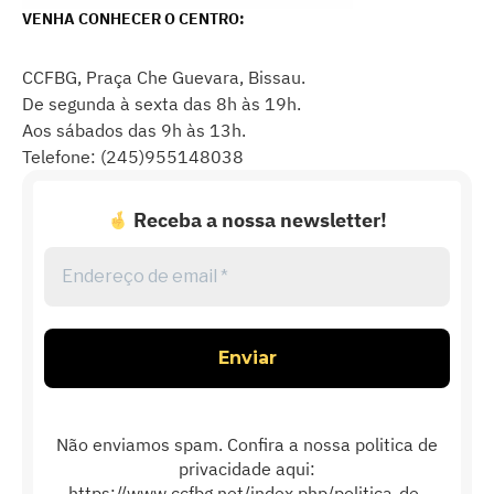
VENHA CONHECER O CENTRO:
CCFBG, Praça Che Guevara, Bissau.
De segunda à sexta das 8h às 19h.
Aos sábados das 9h às 13h.
Telefone: (245)955148038
Receba a nossa newsletter!
Endereço
de
email
*
Não enviamos spam. Confira a nossa politica de
privacidade aqui:
https://www.ccfbg.net/index.php/politica-de-