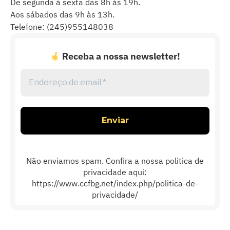
De segunda à sexta das 8h às 19h.
Aos sábados das 9h às 13h.
Telefone: (245)955148038
Receba a nossa newsletter!
Endereço
de
email
*
Não enviamos spam. Confira a nossa politica de
privacidade aqui:
https://www.ccfbg.net/index.php/politica-de-
privacidade/