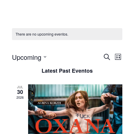
There are no upcoming eventos.
Even
Upcoming
Evento
Pesquisar
List
View
Selecione
Search
Latest Past Eventos
Navi
data
and
JUL
Views
30
2026
Navigat