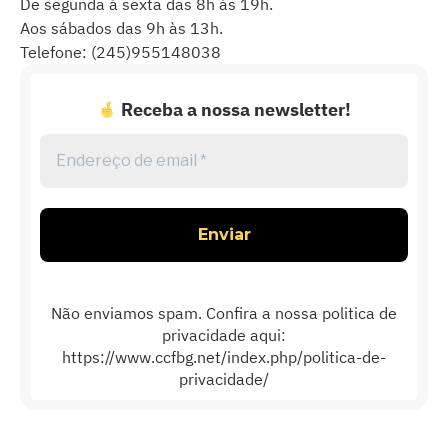
De segunda à sexta das 8h às 19h.
Aos sábados das 9h às 13h.
Telefone: (245)955148038
Receba a nossa newsletter!
Endereço
de
email
*
Não enviamos spam. Confira a nossa politica de
privacidade aqui:
https://www.ccfbg.net/index.php/politica-de-
privacidade/