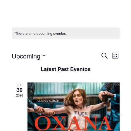
There are no upcoming eventos.
Even
Upcoming
Evento
Pesquisar
List
View
Selecione
Search
Latest Past Eventos
Navi
data
and
JUL
Views
30
2026
Navigat