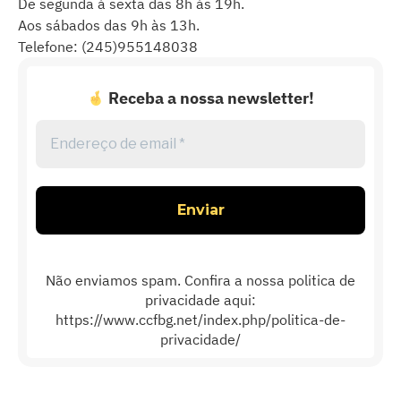
De segunda à sexta das 8h às 19h.
Aos sábados das 9h às 13h.
Telefone: (245)955148038
Receba a nossa newsletter!
Endereço
de
email
*
Não enviamos spam. Confira a nossa politica de
privacidade aqui:
https://www.ccfbg.net/index.php/politica-de-
privacidade/