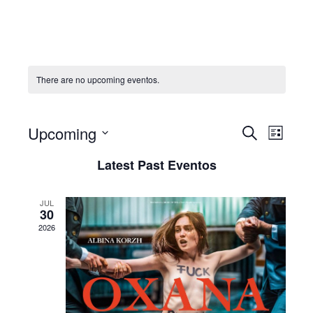
There are no upcoming eventos.
Even
Upcoming
Evento
Pesquisar
List
View
Selecione
Search
Latest Past Eventos
Navi
data
and
JUL
Views
30
2026
Navigat