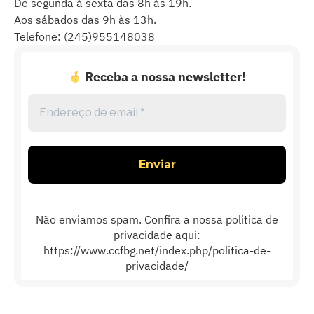
De segunda à sexta das 8h às 19h.
Aos sábados das 9h às 13h.
Telefone: (245)955148038
Receba a nossa newsletter!
Endereço
de
email
*
Não enviamos spam. Confira a nossa politica de
privacidade aqui:
https://www.ccfbg.net/index.php/politica-de-
privacidade/