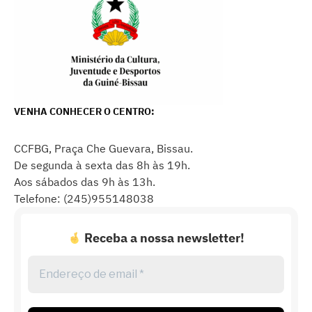
VENHA CONHECER O CENTRO:
CCFBG, Praça Che Guevara, Bissau.
De segunda à sexta das 8h às 19h.
Aos sábados das 9h às 13h.
Telefone: (245)955148038
Receba a nossa newsletter!
Endereço
de
email