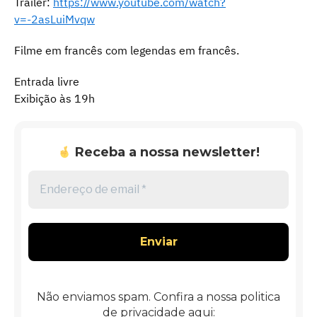
Trailer:
https://www.youtube.com/watch?
v=-2asLuiMvqw
Filme em francês com legendas em francês.
Entrada livre
Exibição às 19h
Receba a nossa newsletter!
Endereço
de
email
*
Não enviamos spam. Confira a nossa politica
de privacidade aqui: