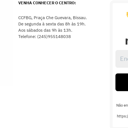
VENHA CONHECER O CENTRO:
CCFBG, Praça Che Guevara, Bissau.
De segunda à sexta das 8h às 19h.
Aos sábados das 9h às 13h.
Telefone: (245)955148038
Ende
de
emai
*
Não en
https: