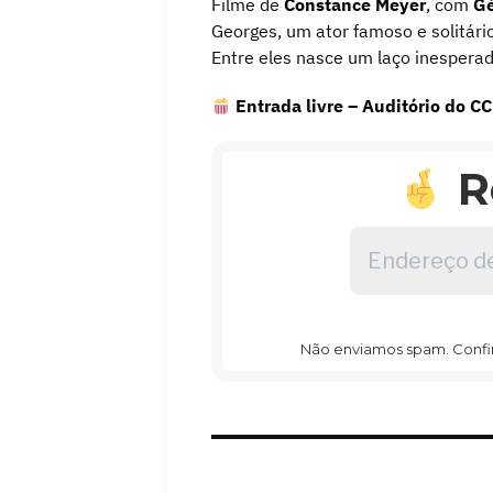
Filme de
Constance Meyer
, com
Gé
Georges, um ator famoso e solitár
Entre eles nasce um laço inesperad
Entrada livre – Auditório do 
R
Endereço
de
email
*
Não enviamos spam. Confira