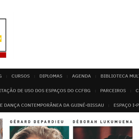
G
CURSOS
DIPLOMAS
AGENDA
BIBLIOTECA MUL
ITAÇÃO DE USO DOS ESPAÇOS DO CCFBG
PARCEIROS
C
E DANÇA CONTEMPORÂNEA DA GUINÉ-BISSAU
ESPAÇO I-