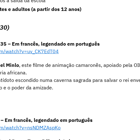
pós a saída da escola
es e adultos (a partir dos 12 anos)
30)
h35 – Em francês, legendado em português
com/watch?v=uv_CK7EdT04
el Minlo
, este filme de animação camaronês, apoiado pela OIF,
ia africana.
tídoto escondido numa caverna sagrada para salvar o rei en
o e o poder da amizade.
 – Em francês, legendado em português
com/watch?v=nsNDMZAspKo