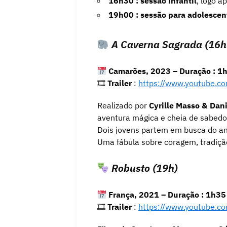
16h30 : sessão infantil
, logo a
19h00 : sessão para adolescent
A Caverna Sagrada (16h
Camarões, 2023 – Duração : 1
🎞
Trailer
:
https://www.youtube.
Realizado por
Cyrille Masso & Dani
aventura mágica e cheia de sabedor
Dois jovens partem em busca do an
Uma fábula sobre coragem, tradiçã
Robusto (19h)
França, 2021 – Duração : 1h35
🎞
Trailer
:
https://www.youtube.