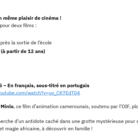
n même plaisir de cinéma !
our deux films :
après la sortie de l’école
(à partir de 12 ans)
– En français, sous-titré en portugais
youtube.com/watch?v=uv_CK7EdT04
 Minlo
, ce film d’animation camerounais, soutenu par l’OIF, p
herche d’un antidote caché dans une grotte mystérieuse pour 
t magie africaine, à découvrir en famille !