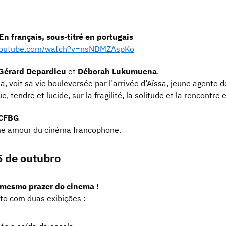
En français, sous-titré en portugais
youtube.com/watch?v=nsNDMZAspKo
Gérard Depardieu
et
Déborah Lukumuena
.
a, voit sa vie bouleversée par l’arrivée d’Aïssa, jeune agente d
, tendre et lucide, sur la fragilité, la solitude et la rencontre
CCFBG
me amour du cinéma francophone.
5 de outubro
o mesmo prazer do cinema !
o com duas exibições :