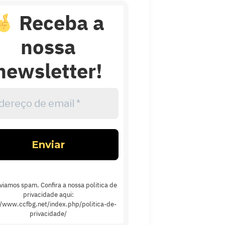
Receba a
nossa
newsletter!
reço
l
viamos spam. Confira a nossa politica de
privacidade aqui:
//www.ccfbg.net/index.php/politica-de-
privacidade/