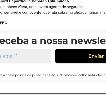
rard Depardieu
e
Déborah Lukumuena
.
io, conhece Aïssa, uma jovem agente de segurança.
o, sensível e comovente, que fala sobre fragilidade humana, 
CCFBG
eceba a nossa newslet
 a nossa politica de privacidade aqui: https://www.ccfbg.net/index.p