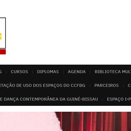
G
CURSOS
DIPLOMAS
AGENDA
BIBLIOTECA MUL
ITAÇÃO DE USO DOS ESPAÇOS DO CCFBG
PARCEIROS
C
E DANÇA CONTEMPORÂNEA DA GUINÉ-BISSAU
ESPAÇO I-