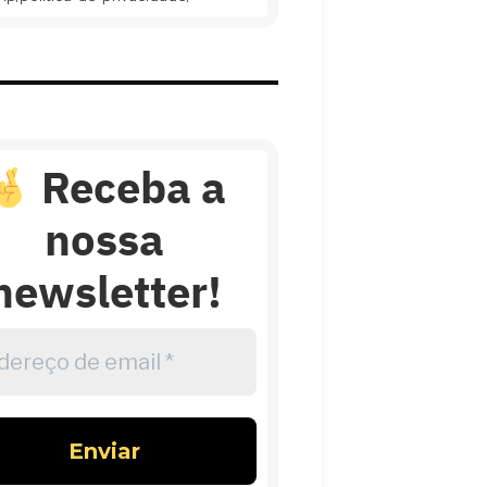
Receba a
nossa
newsletter!
reço
l