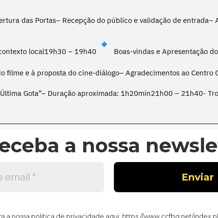
rtura das Portas– Recepção do público e validação de entrada– 
 contexto local19h30 – 19h40
Boas-vindas e Apresentação do
o filme e à proposta do cine-diálogo– Agradecimentos ao Centro 
a Última Gota”– Duração aproximada: 1h20min21h00 – 21h40- Tro
eceba a nossa newslet
 a nossa politica de privacidade aqui: https://www.ccfbg.net/index.p