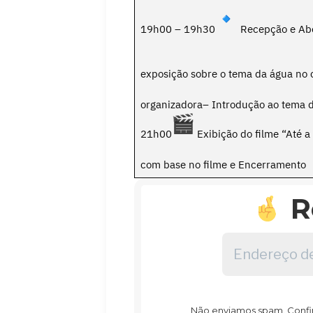
19h00 – 19h30
Recepção e Abe
exposição sobre o tema da água no
organizadora– Introdução ao tema d
21h00
Exibição do filme “Até 
com base no filme e Encerramento
R
Endereço
de
email
*
Não enviamos spam. Confira