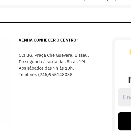
VENHA CONHECER O CENTRO:
CCFBG, Praça Che Guevara, Bissau.
De segunda à sexta das 8h às 19h.
Aos sábados das 9h às 13h.
Telefone: (245)955148038
Ende
de
emai
*