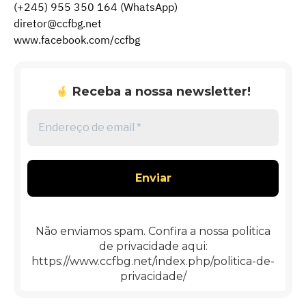
(+245) 955 350 164 (WhatsApp)
diretor@ccfbg.net
www.facebook.com/ccfbg
Receba a nossa newsletter!
Endereço
de
email
*
Não enviamos spam. Confira a nossa politica
de privacidade aqui:
https://www.ccfbg.net/index.php/politica-de-
privacidade/