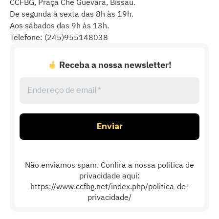
CCFBG, Praça Che Guevara, Bissau.
De segunda à sexta das 8h às 19h.
Aos sábados das 9h às 13h.
Telefone: (245)955148038
Receba a nossa newsletter!
Endereço
de
email
*
Não enviamos spam. Confira a nossa politica de
privacidade aqui:
https://www.ccfbg.net/index.php/politica-de-
privacidade/