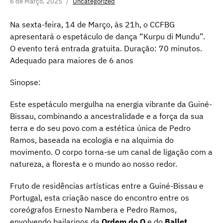
6 de Março, 2025
Uncategorized
Na sexta-feira, 14 de Março, às 21h, o CCFBG
apresentará o espetáculo de dança “Kurpu di Mundu”.
O evento terá entrada gratuita. Duração: 70 minutos.
Adequado para maiores de 6 anos
Sinopse:
Este espetáculo mergulha na energia vibrante da Guiné-
Bissau, combinando a ancestralidade e a força da sua
terra e do seu povo com a estética única de Pedro
Ramos, baseada na ecologia e na alquimia do
movimento. O corpo torna-se um canal de ligação com a
natureza, a floresta e o mundo ao nosso redor.
Fruto de residências artísticas entre a Guiné-Bissau e
Portugal, esta criação nasce do encontro entre os
coreógrafos Ernesto Nambera e Pedro Ramos,
envolvendo bailarinos da
Ordem do O
e do
Ballet