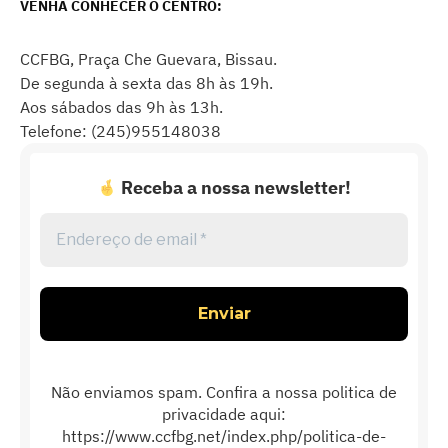
VENHA CONHECER O CENTRO:
CCFBG, Praça Che Guevara, Bissau.
De segunda à sexta das 8h às 19h.
Aos sábados das 9h às 13h.
Telefone: (245)955148038
Receba a nossa newsletter!
Endereço
de
email
*
Não enviamos spam. Confira a nossa politica de
privacidade aqui:
https://www.ccfbg.net/index.php/politica-de-