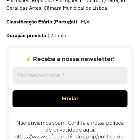
Português, República Portuguesa – Cultura / Direção-
Geral das Artes, Câmara Municipal de Lisboa
Classificação Etária (Portugal)
| M/6
Duração prevista
| 70 min
Receba a nossa newsletter!
Endereço
de
email
*
Não enviamos spam. Confira a nossa politica
de privacidade aqui:
https://www.ccfbg.net/index.php/politica-de-