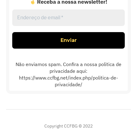
Receba a nossa newsletter!
Endereço
de
email
*
Não enviamos spam. Confira a nossa politica de
privacidade aqui:
https://www.ccfbg.net/index.php/politica-de-
privacidade/
Copyright CCFBG © 2022