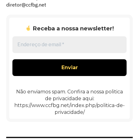
diretor@ccfbg.net
Receba a nossa newsletter!
Endereço
de
email
*
Não enviamos spam. Confira a nossa politica
de privacidade aqui:
https://www.ccfbg.net/index.php/politica-de-
privacidade/