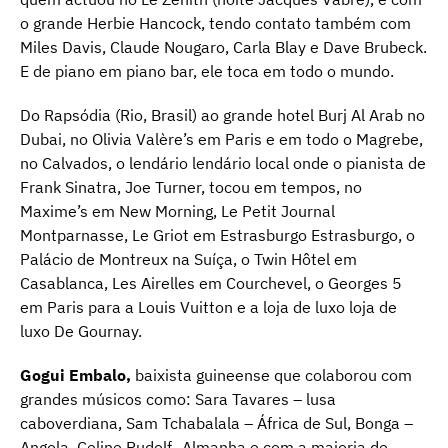
o grande Herbie Hancock, tendo contato também com
Miles Davis, Claude Nougaro, Carla Blay e Dave Brubeck.
E de piano em piano bar, ele toca em todo o mundo.
Do Rapsódia (Rio, Brasil) ao grande hotel Burj Al Arab no
Dubai, no Olivia Valère’s em Paris e em todo o Magrebe,
no Calvados, o lendário lendário local onde o pianista de
Frank Sinatra, Joe Turner, tocou em tempos, no
Maxime’s em New Morning, Le Petit Journal
Montparnasse, Le Griot em Estrasburgo Estrasburgo, o
Palácio de Montreux na Suíça, o Twin Hôtel em
Casablanca, Les Airelles em Courchevel, o Georges 5
em Paris para a Louis Vuitton e a loja de luxo loja de
luxo De Gournay.
Gogui Embalo,
baixista guineense que colaborou com
grandes músicos como: Sara Tavares – lusa
caboverdiana, Sam Tchabalala – África de Sul, Bonga –
Angola, Celine Rudolf- Almanha e com a maioria de