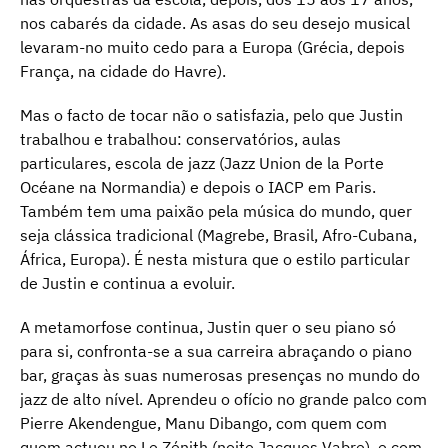
nos cabarés da cidade. As asas do seu desejo musical
levaram-no muito cedo para a Europa (Grécia, depois
França, na cidade do Havre).
Mas o facto de tocar não o satisfazia, pelo que Justin
trabalhou e trabalhou: conservatórios, aulas
particulares, escola de jazz (Jazz Union de la Porte
Océane na Normandia) e depois o IACP em Paris.
Também tem uma paixão pela música do mundo, quer
seja clássica tradicional (Magrebe, Brasil, Afro-Cubana,
África, Europa). É nesta mistura que o estilo particular
de Justin e continua a evoluir.
A metamorfose continua, Justin quer o seu piano só
para si, confronta-se a sua carreira abraçando o piano
bar, graças às suas numerosas presenças no mundo do
jazz de alto nível. Aprendeu o ofício no grande palco com
Pierre Akendengue, Manu Dibango, com quem com
quem actuou no Le Zénith (noite Jacques Vabre), e com