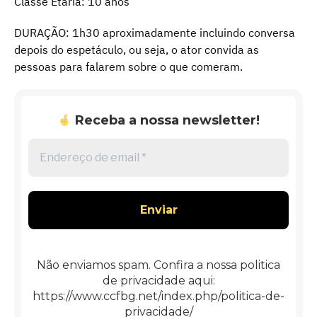
Classe Etária: 10 anos
DURAÇÃO: 1h30 aproximadamente incluindo conversa
depois do espetáculo, ou seja, o ator convida as
pessoas para falarem sobre o que comeram.
Receba a nossa newsletter!
Endereço
de
email
*
Não enviamos spam. Confira a nossa politica
de privacidade aqui:
https://www.ccfbg.net/index.php/politica-de-
privacidade/