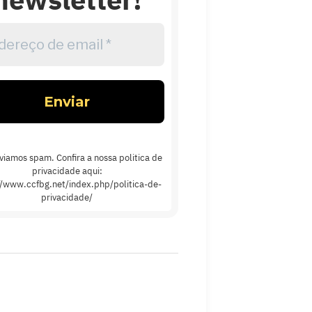
reço
l
viamos spam. Confira a nossa politica de
privacidade aqui:
//www.ccfbg.net/index.php/politica-de-
privacidade/