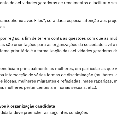
nto de actividades geradoras de rendimentos e facilitar o s
rancophonie avec Elles”, será dada especial atenção aos pro
res.
s por região, a fim de ter em conta as questões com que as mu
s são orientações para as organizações da sociedade civil e 
o tema prioritário é a formalização das actividades geradoras 
beneficiam principalmente as mulheres, em particular as que 
 na intersecção de várias formas de discriminação (mulheres
es idosas, mulheres migrantes e refugiadas, mães raparigas, 
a, mulheres pertencentes a minorias sexuais, etc.).
tivos à organização candidata
andidata deve preencher as seguintes condições