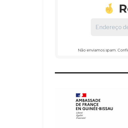
R
Endereço
de
email
*
Não enviamos spam. Confira