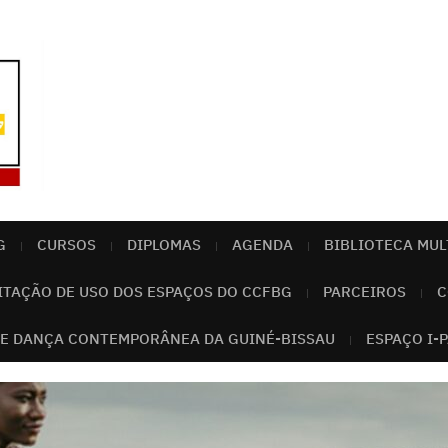
G
CURSOS
DIPLOMAS
AGENDA
BIBLIOTECA MUL
ITAÇÃO DE USO DOS ESPAÇOS DO CCFBG
PARCEIROS
C
E DANÇA CONTEMPORÂNEA DA GUINÉ-BISSAU
ESPAÇO I-