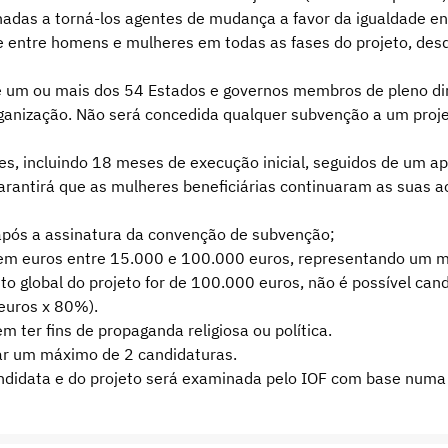
inadas a torná-los agentes de mudança a favor da igualdade e
de entre homens e mulheres em todas as fases do projeto, des
de um ou mais dos 54 Estados e governos membros de pleno dir
ganização. Não será concedida qualquer subvenção a um proje
es, incluindo 18 meses de execução inicial, seguidos de um a
garantirá que as mulheres beneficiárias continuaram as suas 
o após a assinatura da convenção de subvenção;
em euros entre 15.000 e 100.000 euros, representando um m
to global do projeto for de 100.000 euros, não é possível ca
euros x 80%).
m ter fins de propaganda religiosa ou política.
ar um máximo de 2 candidaturas.
andidata e do projeto será examinada pelo IOF com base numa 