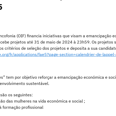
5
ncofonia (OIF) financia iniciativas que visam a emancipação 
ecebe projetos até 31 de maio de 2024 à 23h59. Os projetos
s critérios de seleção dos projetos e deposita a sua candida
e.org/fr/applications/fae5?page-section=calendrier-de-lappel-
es” tem por objetivo reforçar a emancipação económica e soc
senvolvimento sustentável.
 são os seguintes:
são das mulheres na vida económica e social ;
à formação profissional