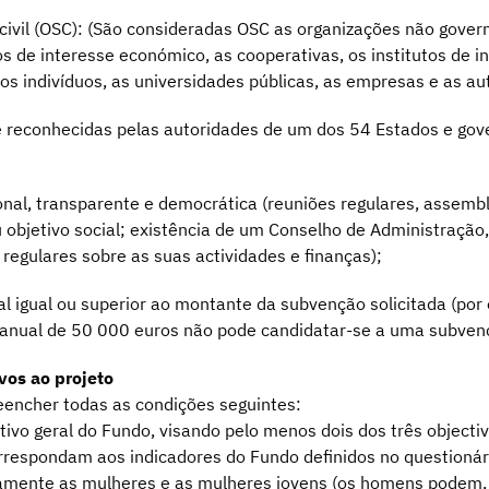
civil (OSC): (São consideradas OSC as organizações não gover
s de interesse económico, as cooperativas, os institutos de i
os indivíduos, as universidades públicas, as empresas e as aut
te reconhecidas pelas autoridades de um dos 54 Estados e gov
al, transparente e democrática (reuniões regulares, assembl
 objetivo social; existência de um Conselho de Administração,
regulares sobre as suas actividades e finanças);
l igual ou superior ao montante da subvenção solicitada (po
anual de 50 000 euros não pode candidatar-se a uma subvenç
ivos ao projeto
reencher todas as condições seguintes:
ivo geral do Fundo, visando pelo menos dois dos três objectivo
rrespondam aos indicadores do Fundo definidos no questionár
tamente as mulheres e as mulheres jovens (os homens podem, 