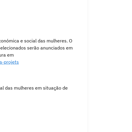
económica e social das mulheres. O
 selecionados serão anunciados em
tura em
a-projets
ial das mulheres em situação de