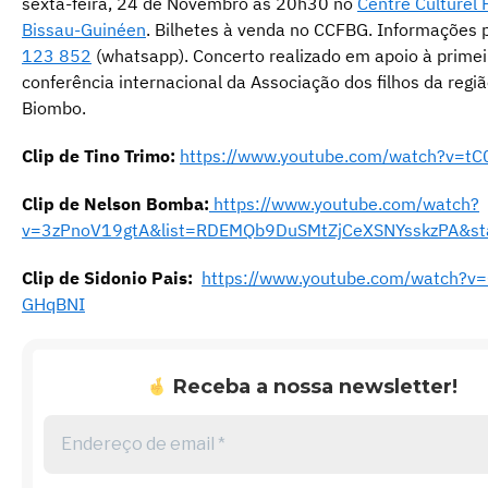
sexta-feira, 24 de Novembro às 20h30 no
Centre Culturel 
Bissau-Guinéen
. Bilhetes à venda no CCFBG. Informações 
123 852
(whatsapp). Concerto realizado em apoio à primei
conferência internacional da Associação dos filhos da regi
Biombo.
Clip de Tino Trimo:
https://www.youtube.com/watch?v=t
Clip de Nelson Bomba:
https://www.youtube.com/watch?
v=3zPnoV19gtA&list=RDEMQb9DuSMtZjCeXSNYsskzPA&sta
Clip de Sidonio Pais:
https://www.youtube.com/watch?v
GHqBNI
Receba a nossa newsletter!
Endereço
de
email