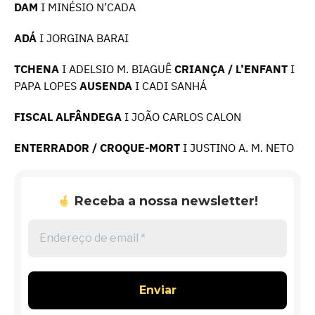
DAM
I MINÉSIO N’CADA
ADÁ
I JORGINA BARAI
TCHENA
I ADELSIO M. BIAGUÊ
CRIANÇA / L’ENFANT
I
PAPA LOPES
AUSENDA
I CADI SANHÁ
FISCAL ALFÂNDEGA
I JOÃO CARLOS CALON
ENTERRADOR / CROQUE-MORT
I JUSTINO A. M. NETO
Receba a nossa newsletter!
Endereço
de
email
*