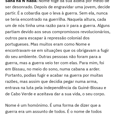
Sana na N’hada:
Nome foge da sua aldeia por medo de
ser desonrado. Depois de engravidar uma jovem, decide
partir. É a cobardia que o leva à guerra. Sem ela, nunca
se teria encontrado na guerrilha. Naquela altura, cada
um de nós tinha uma razão para ir para a guerra. Alguns
partiam devido aos seus compromissos revolucionários,
outros para escapar à repressão colonial dos
portugueses. Mas muitos eram como Nome e
encontravam-se em situações que os obrigavam a fugir
do seu ambiente. Outras pessoas não foram para a
guerra, mas a guerra veio ter com elas. Para mim, foi
em Bissau, no meio do sono, numa cabana a arder.
Portanto, podias fugir e acabar na guerra por muitas
razões, mas assim que decidia pegar numa arma,
entrava na luta pela independência da Guiné-Bissau e
de Cabo Verde e aceitava dar a sua vida, o seu corpo.
Nome é um homónimo. É uma forma de dizer que a
guerra era um assunto de todos. É o nome de todos