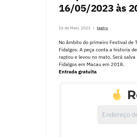
16/05/2023 às 2
16 de Maio, 2023
teatro
No âmbito do primeiro Festival de 
Fidalgos. A peça conta a historia 
raptou e levou no mato. Será salva
Fidalgos em Macau em 2018.
Entrada gratuita
R
Endereço
de
email
*