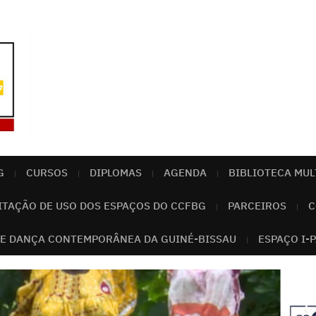
G
CURSOS
DIPLOMAS
AGENDA
BIBLIOTECA MUL
ITAÇÃO DE USO DOS ESPAÇOS DO CCFBG
PARCEIROS
C
E DANÇA CONTEMPORÂNEA DA GUINÉ-BISSAU
ESPAÇO I-