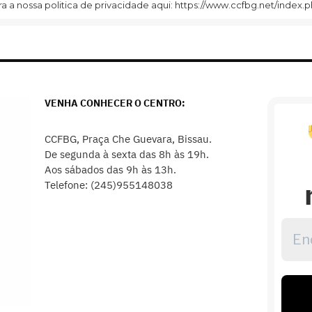
 a nossa politica de privacidade aqui: https://www.ccfbg.net/index.p
VENHA CONHECER O CENTRO:
CCFBG, Praça Che Guevara, Bissau.
De segunda à sexta das 8h às 19h.
Aos sábados das 9h às 13h.
Telefone: (245)955148038
Ende
de
emai
*