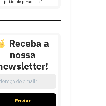
hp/politica-de-privacidade/
Receba a
nossa
newsletter!
reço
l