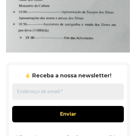
Receba a nossa newsletter!
Endereço
de
email
*